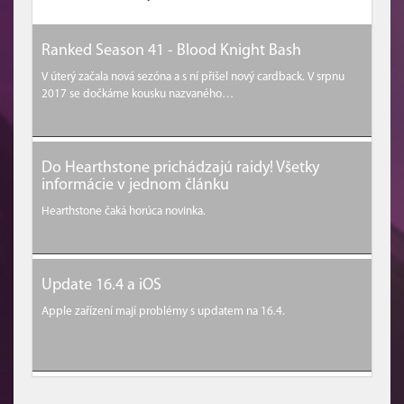
Ranked Season 41 - Blood Knight Bash
V úterý začala nová sezóna a s ní přišel nový cardback. V srpnu
2017 se dočkáme kousku nazvaného…
Do Hearthstone prichádzajú raidy! Všetky
informácie v jednom článku
Hearthstone čaká horúca novinka.
Update 16.4 a iOS
Apple zařízení mají problémy s updatem na 16.4.