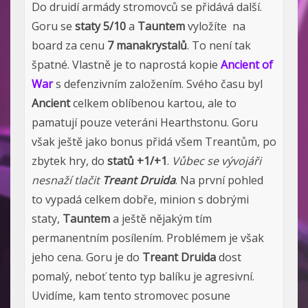
Do druidí armády stromovců se přidává další.
Goru se
staty 5/10
a
Tauntem
vyložíte na
board za cenu
7 manakrystalů
. To není tak
špatné. Vlastně je to naprostá kopie
Ancient of
War
s defenzivním založením. Svého času byl
Ancient
celkem oblíbenou kartou, ale to
pamatují pouze veteráni Hearthstonu. Goru
však ještě jako bonus přidá všem Treantům, po
zbytek hry, do
statů +1/+1
.
Vůbec se vývojáři
nesnaží tlačit
Treant Druida
. Na první pohled
to vypadá celkem dobře, minion s dobrými
staty,
Tauntem
a ještě nějakým tím
permanentním posílením. Problémem je však
jeho cena. Goru je do
Treant Druida
dost
pomalý, neboť tento typ balíku je agresivní.
Uvidíme, kam tento stromovec posune