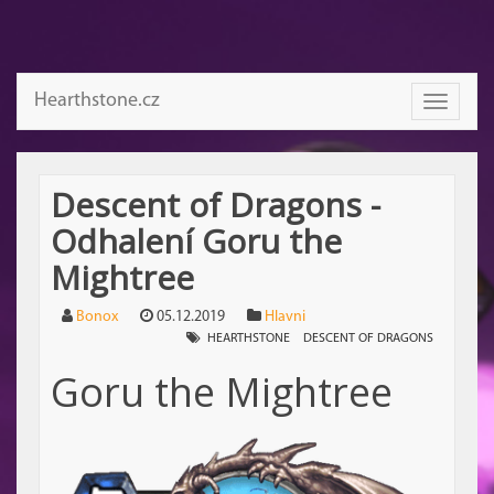
Hearthstone.cz
Toggle
navigati
Descent of Dragons -
Odhalení Goru the
Mightree
Bonox
05.12.2019
Hlavni
HEARTHSTONE
DESCENT OF DRAGONS
Goru the Mightree