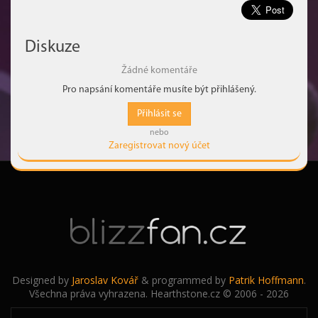
Diskuze
Žádné komentáře
Pro napsání komentáře musíte být přihlášený.
Přihlásit se
nebo
Zaregistrovat nový účet
Designed by
Jaroslav Kovář
& programmed by
Patrik Hoffmann
.
Všechna práva vyhrazena. Hearthstone.cz © 2006 - 2026