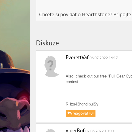
Chcete si povídat o Hearthstone? Připojte
Diskuze
EverettVaf
06.07.2022 14:17
Also, check out our free “Full Gear Cyc
contest
RHzs43hgndIpuiSy
reagovat (0)
viperBof
07.06.2022 10:00