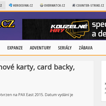
CZ
HEROESFAN.CZ
OVERWATCH.CZ
COUNTER-STRIKE.CZ
E
EXPANZE
ADVENTURY
SERIÁLY
ZÁBAVA
nové karty, card backy,
tvrzen na PAX East 2015. Datum vydání je