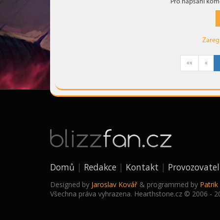
Pro napsání kome
Zareg
««
«
Domů
Redakce
Kontakt
Provozovatel
Designed by
Jaroslav Kovář
& programmed by
Patri
Všechna práva vyhrazena. Hearthstone.cz © 2006 - 2