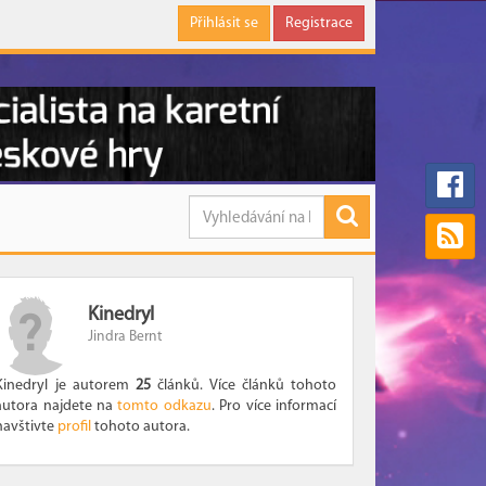
Přihlásit se
Registrace
Kinedryl
Jindra Bernt
Kinedryl je autorem
25
článků. Více článků tohoto
autora najdete na
tomto odkazu
. Pro více informací
navštivte
profil
tohoto autora.