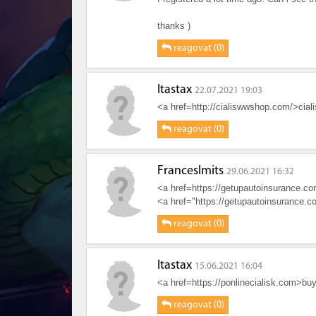
thanks )
RHzs43hgndIpuiSy
reagovat (0)
Itastax
22.07.2021 19:03
<a href=http://cialiswwshop.com/>ciali
reagovat (0)
FrancesImits
29.06.2021 16:32
<a href=https://getupautoinsurance.c
<a href="https://getupautoinsurance.c
reagovat (0)
Itastax
15.06.2021 16:04
<a href=https://ponlinecialisk.com>buy
reagovat (0)