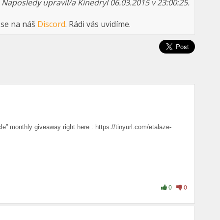
Naposledy upravil/a Kinedryl 06.03.2015 v 23:00:25.
 se na náš
Discord
. Rádi vás uvidíme.
le” monthly giveaway right here : https://tinyurl.com/etalaze-
0
0