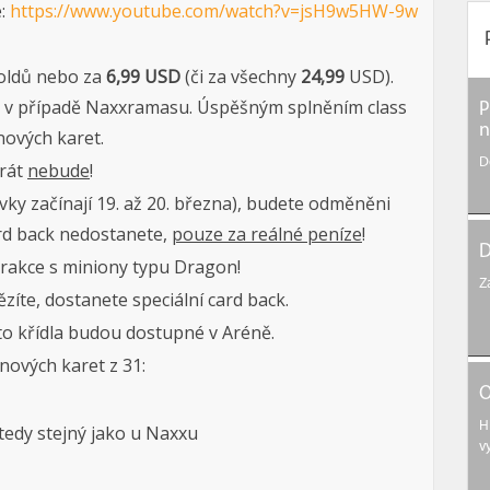
e:
https://www.youtube.com/watch?v=jsH9w5HW-9w
ldů nebo za
6,99 USD
(či za všechny
24,99
USD).
ako v případě Naxxramasu. Úspěšným splněním class
P
n
nových karet.
D
krát
nebude
!
y začínají 19. až 20. března), budete odměněni
rd back nedostanete,
pouze za reálné peníze
!
D
erakce s miniony typu Dragon!
Z
zíte, dostanete speciální card back.
oto křídla budou dostupné v Aréně.
ových karet z 31:
O
H
edy stejný jako u Naxxu
v