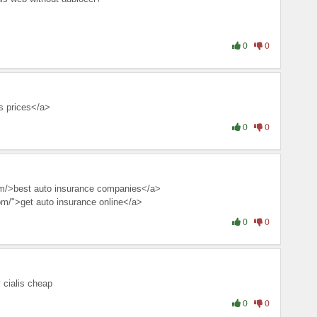
0
0
s prices</a>
0
0
om/>best auto insurance companies</a>
om/">get auto insurance online</a>
0
0
 cialis cheap
0
0