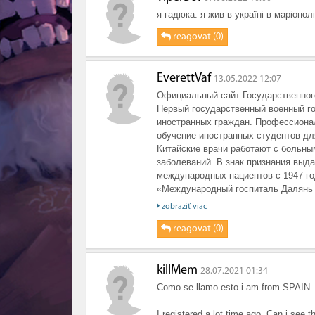
я гадюка. я жив в україні в маріопо
reagovat (0)
EverettVaf
13.05.2022 12:07
Официальный сайт Государственного
Первый государственный военный го
иностранных граждан. Профессионал
обучение иностранных студентов дл
Китайские врачи работают с больн
заболеваний. В знак признания выд
международных пациентов с 1947 го
«Международный госпиталь Далянь К
получен особый статус — «Междуна
zobraziť viac
Красного Креста ». В 2021 году, во
программы удаленного лечения, с п
reagovat (0)
китайских лекарств пациентам почто
Рекомендации и назначение плана уда
bolezni-behtereva-v-kitae/>Лечение 
killMem
28.07.2021 01:34
лечения для иностранных пациентов
Como se llamo esto i am from SPAIN.
I registered a lot time ago. Can i see 