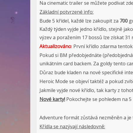
Na cinematic trailer se můžete podívat zd
Základní potvrzené info:
Bude 5 křídel, každé lze zakoupit za
700
go
Každý týden vyjde jedno křídlo, stejně j
výzev a poražením 17 bossů lze získat 31 
Aktualizováno
:
První křídlo zdarma tento
Pokud si BM předobjednáte (předobjednávk
unikátním card backem. Za goldy tento ca
Důraz bude kladen na nové specifické int
Heroic Mode se objeví taktéž a pokud zvítě
Jakmile vyjde nové křídlo, tak karty z toh
Nové karty!
Pokochejte se pohledem na 5 n
Adventure formát zůstává nezměněn a je t
Křídla se nazývají následovně: