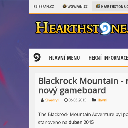
BLIZZFAN.CZ
WOWFAN.CZ
HEARTHSTONE.
HLAVNÍ MENU
HERNÍ INFORMAC
Blackrock Mountain - 
nový gameboard
Kinedryl
06.03.2015
Hlavni
The Blackrock Mountain Adventure byl po
stanoveno na
duben 2015
.