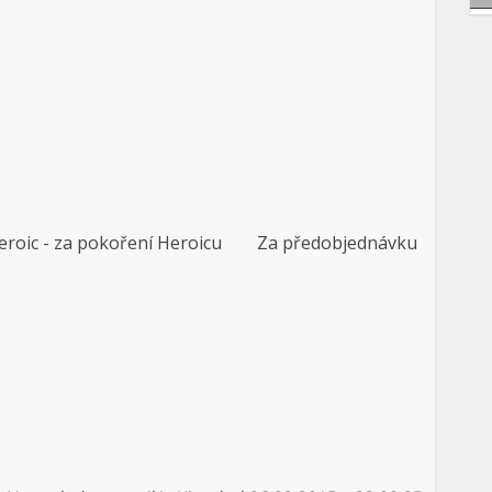
c - za pokoření Heroicu Za předobjednávku