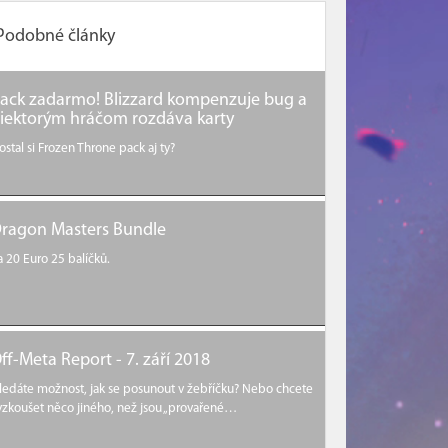
Podobné články
ack zadarmo! Blizzard kompenzuje bug a
iektorým hráčom rozdáva karty
ostal si Frozen Throne pack aj ty?
ragon Masters Bundle
a 20 Euro 25 balíčků.
ff-Meta Report - 7. září 2018
ledáte možnost, jak se posunout v žebříčku? Nebo chcete
yzkoušet něco jiného, než jsou „provařené…