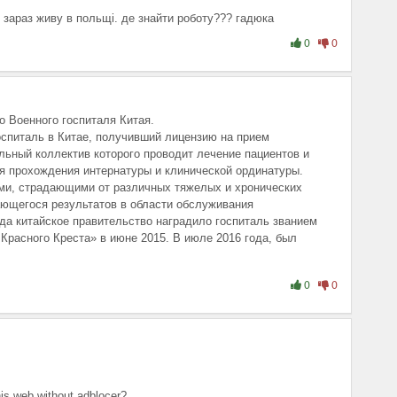
лі зараз живу в польщі. де знайти роботу??? гадюка
0
0
 Военного госпиталя Китая.
спиталь в Китае, получивший лицензию на прием
ьный коллектив которого проводит лечение пациентов и
я прохождения интернатуры и клинической ординатуры.
ыми, страдающими от различных тяжелых и хронических
ающегося результатов в области обслуживания
да китайское правительство наградило госпиталь званием
расного Креста» в июне 2015. В июле 2016 года, был
родный госпиталь традиционной китайской медицины
 время пандемии короновируса, госпиталь начал провдить
0
0
омощью видео консультации с профессорами и отправки
й.
ленного <a href=https://medchina.kz/diagnozy/lechenie-
болезни Бехтерева</a>
 составляются индивидуально и бесплатно.
this web without adblocer?