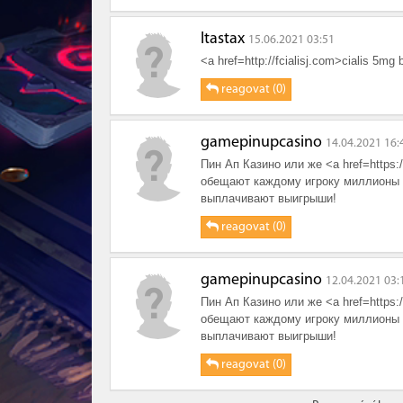
Itastax
15.06.2021 03:51
<a href=http://fcialisj.com>cialis 5mg 
reagovat (0)
gamepinupcasino
14.04.2021 16:
Пин Ап Казино или же <a href=https:
обещают каждому игроку миллионы 
выплачивают выигрыши!
reagovat (0)
gamepinupcasino
12.04.2021 03:
Пин Ап Казино или же <a href=https:
обещают каждому игроку миллионы 
выплачивают выигрыши!
reagovat (0)