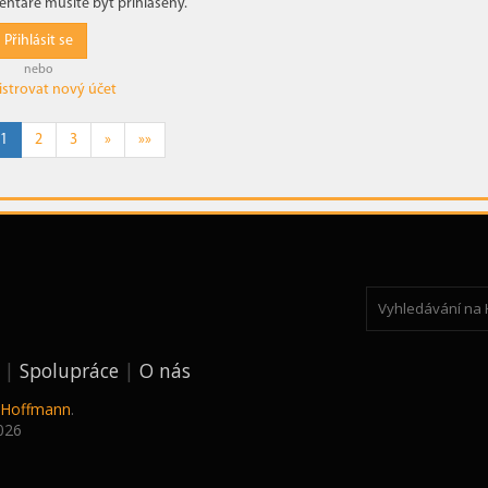
ntáře musíte být přihlášený.
Přihlásit se
nebo
istrovat nový účet
1
2
3
»
»»
Spolupráce
O nás
k Hoffmann
.
026