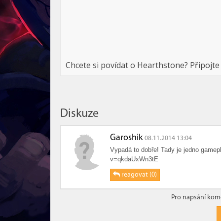
Chcete si povídat o Hearthstone? Připojte
Diskuze
Garoshik
08.11.2014 13:04
Vypadá to dobře! Tady je jedno gamep
v=qkdaUxWn3tE
reagovat (0)
Pro napsání kome