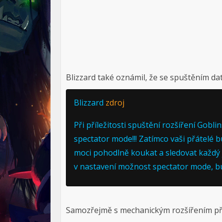
Blizzard také oznámil, že se spuštěním da
Blizzard
zdroj
Při příležitosti spuštění rozšíření Go
spectator mode!!! Zatímco vaši přátelé 
moci pohodlně koukat a sledovat každý j
v nastavení možnost spectator mode, b
Samozřejmě s mechanickým rozšířením přic