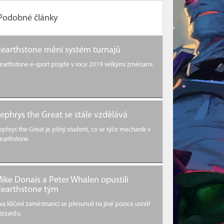
Podobné články
earthstone mění systém turnajů
earthstone e-sport projde v roce 2019 velkými změnami.
ephrys the Great se stále vzdělává
ephrys the Great je pilný student, co se týče mechanik v
earthstone.
ike Donais a Peter Whalen opustili
earthstone tým
va klíčoví zaměstnanci se přesunuli na jiné pozice uvnitř
lizzardu.