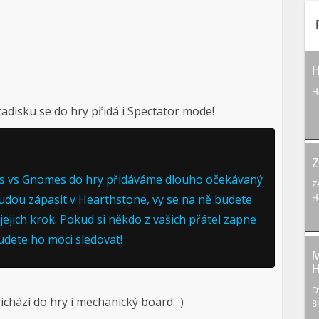
H
H
tadisku se do hry přidá i Spectator mode!
Z
blins vs Gnomes do hry přidáváme dlouho očekávaný
Z
budou zápasit v Hearthstone, vy se na ně budete
H
ejich krok. Pokud si někdo z vašich přátel zapne
udete ho moci sledovat!
M
H
D
hází do hry i mechanický board. :)
B