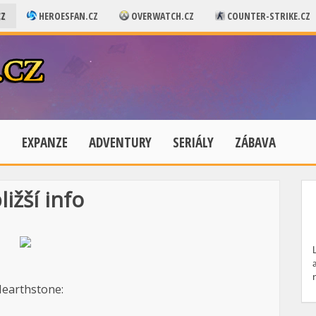
CZ
HEROESFAN.CZ
OVERWATCH.CZ
COUNTER-STRIKE.CZ
E
EXPANZE
ADVENTURY
SERIÁLY
ZÁBAVA
ižší info
Hearthstone: