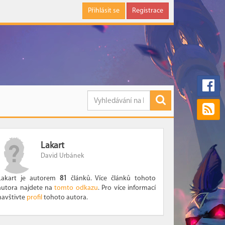
Přihlásit se
Registrace
Lakart
David Urbánek
Lakart je autorem
81
článků. Více článků tohoto
autora najdete na
tomto odkazu
. Pro více informací
navštivte
profil
tohoto autora.