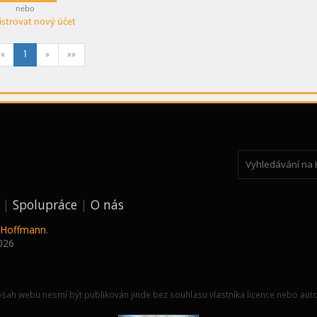
nebo
istrovat nový účet
«
1
»
»»
Spolupráce
O nás
k Hoffmann
.
026
sah webu nesmí být publikován jinde bez souhlasu vlastníka licence nebo auto