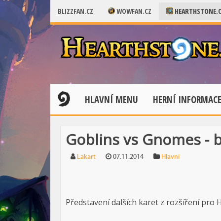
BLIZZFAN.CZ
WOWFAN.CZ
HEARTHSTONE.
HLAVNÍ MENU
HERNÍ INFORMAC
Goblins vs Gnomes - bl
Lakart
07.11.2014
Hlavni
Představení dalších karet z rozšíření pro 