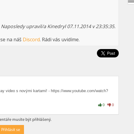
Naposledy upravil/a Kinedryl 07.11.2014 v 23:35:35.
 se na náš
Discord
. Rádi vás uvidíme.
lay video s novými kartami! - https://www.youtube.com/watch?
0
0
ntáře musíte být přihlášený.
Přihlásit se