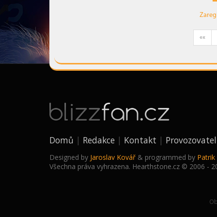
Zareg
««
Domů
Redakce
Kontakt
Provozovatel
Designed by
Jaroslav Kovář
& programmed by
Patri
Všechna práva vyhrazena. Hearthstone.cz © 2006 - 2
Ob