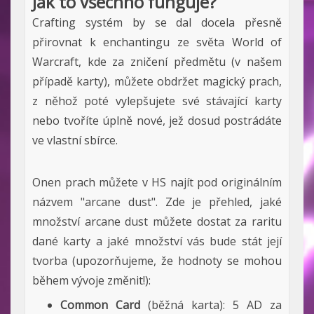
Jak to všechno funguje?
Crafting systém by se dal docela přesně
přirovnat k enchantingu ze světa World of
Warcraft, kde za zničení předmětu (v našem
případě karty), můžete obdržet magický prach,
z něhož poté vylepšujete své stávající karty
nebo tvoříte úplně nové, jež dosud postrádáte
ve vlastní sbírce.
Onen prach můžete v HS najít pod originálním
názvem "arcane dust". Zde je přehled, jaké
množství arcane dust můžete dostat za raritu
dané karty a jaké množství vás bude stát její
tvorba (upozorňujeme, že hodnoty se mohou
během vývoje změnit!):
Common Card
(běžná karta): 5 AD za