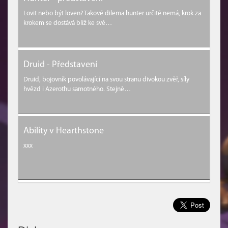
Lovit nebo být loven? Takové dilema hunter určitě nemá, krok za
krokem se dostává blíž ke své…
Druid - Představení
Druid, bojovník povolávající na svou stranu divokou zvěř, síly
hvězd i Azerothu samotného. Stejně…
Ability v Hearthstone
xxx