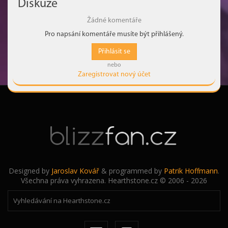
Diskuze
Žádné komentáře
Pro napsání komentáře musíte být přihlášený.
Přihlásit se
nebo
Zaregistrovat nový účet
Designed by
Jaroslav Kovář
& programmed by
Patrik Hoffmann
.
Všechna práva vyhrazena. Hearthstone.cz © 2006 - 2026