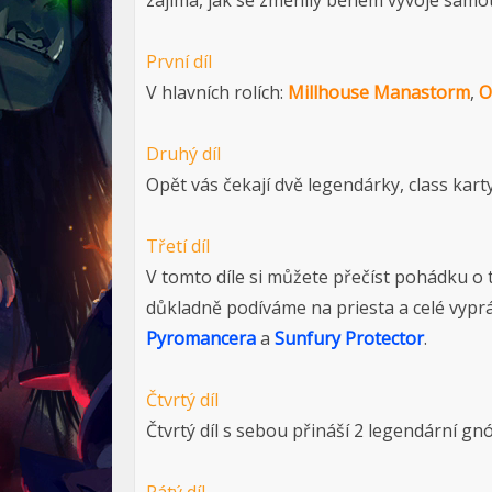
zajímá, jak se změnily během vývoje samot
První díl
V hlavních rolích:
Millhouse Manastorm
,
O
Druhý díl
Opět vás čekají dvě legendárky, class kart
Třetí díl
V tomto díle si můžete přečíst pohádku o 
důkladně podíváme na priesta a celé vyp
Pyromancera
a
Sunfury Protector
.
Čtvrtý díl
Čtvrtý díl s sebou přináší 2 legendární gn