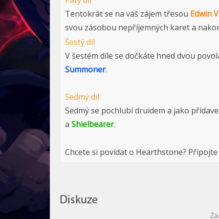
Pátý díl
Tentokrát se na váš zájem třesou
Edwin V
svou zásobou nepříjemných karet a nakon
Šestý díl
V šestém díle se dočkáte hned dvou povol
Summoner
.
Sedmý díl
Sedmý se pochlubí druidem a jako přídave
a
Shielbearer
.
Chcete si povídat o Hearthstone? Připojte
Diskuze
Žá