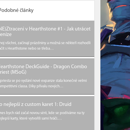
Podobné články
NE)Ztraceni v Hearthstone #1 - Jak utrácet
eníze
hoj všichni, začínají prázdniny a možná se někteří rozhodli
ačít s Hearthstone nebo se třeba…
earthstone DeckGuide - Dragon Combo
riest (MSoG)
 priesta se po vydání nové expanze stala konečně velmi
ompetitivní classa. Díky přívalu nových…
o nejlepší z custom karet 1: Druid
nes bych rád začal novou sérii, kde se podíváme na ty
ejlepší karty, které vytvořili sami hráči.…