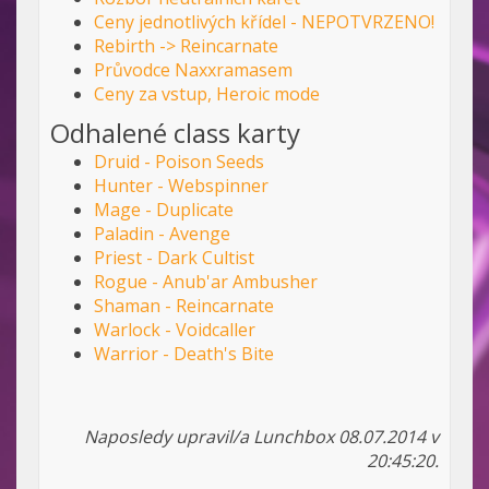
Ceny jednotlivých křídel - NEPOTVRZENO!
Rebirth -> Reincarnate
Průvodce Naxxramasem
Ceny za vstup, Heroic mode
Odhalené class karty
Druid - Poison Seeds
Hunter - Webspinner
Mage - Duplicate
Paladin - Avenge
Priest - Dark Cultist
Rogue - Anub'ar Ambusher
Shaman - Reincarnate
Warlock - Voidcaller
Warrior - Death's Bite
Naposledy upravil/a Lunchbox 08.07.2014 v
20:45:20.