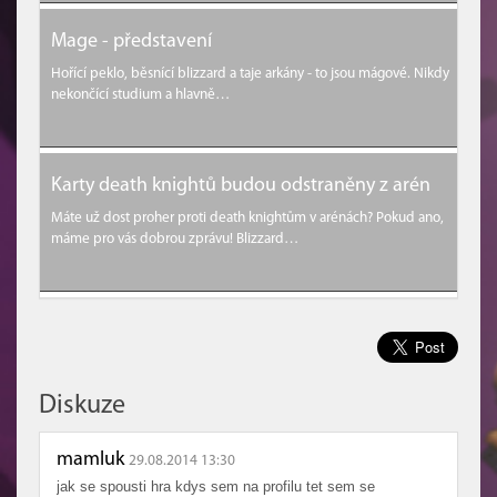
Mage - představení
Hořící peklo, běsnící blizzard a taje arkány - to jsou mágové. Nikdy
nekončící studium a hlavně…
Karty death knightů budou odstraněny z arén
Máte už dost proher proti death knightům v arénách? Pokud ano,
máme pro vás dobrou zprávu! Blizzard…
Diskuze
mamluk
29.08.2014 13:30
jak se spousti hra kdys sem na profilu tet sem se