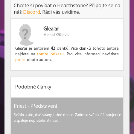
Chcete si povídat o Hearthstone? Připojte se na
náš
Discord
. Rádi vás uvidíme.
Glea'ar
Michal Křiklava
Glea'ar je autorem
42
článků. Více článků tohoto autora
najdete na
tomto odkazu
. Pro více informací navštivte
profil
tohoto autora.
Podobné články
Priest - Představení
Světlo a stín, dvě strany jedné mince. Zatímco světlo léčí spojence
a spaluje nepřátele, stín se…