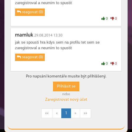
zaregistroval a neumim to spustit
reagovat (0)
0
0
mamluk
29.08.2014 13:30
jak se spousti hra kdys sem na profilu tet sem se
zaregistroval a neumim to spustit
reagovat (0)
0
0
Pro napsání komentáře musíte být přihlášený.
Přihlásit se
nebo
Zaregistrovat nový účet
««
«
1
»
»»