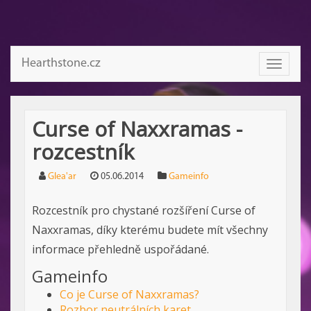
Hearthstone.cz
Toggle
navigati
Curse of Naxxramas -
rozcestník
Glea'ar
05.06.2014
Gameinfo
Rozcestník pro chystané rozšíření Curse of
Naxxramas, díky kterému budete mít všechny
informace přehledně uspořádané.
Gameinfo
Co je Curse of Naxxramas?
Rozbor neutrálních karet