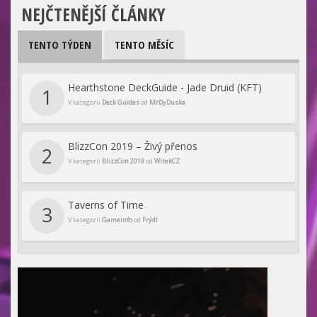
NEJČTENĚJŠÍ ČLÁNKY
TENTO TÝDEN
TENTO MĚSÍC
Hearthstone DeckGuide - Jade Druid (KFT)
1
V kategorii
Deck Guides
od
MrDyDuska
BlizzCon 2019 – Živý přenos
2
V kategorii
BlizzCon 2019
od
WitekCZ
Taverns of Time
3
V kategorii
Gameinfo
od
Frýdl