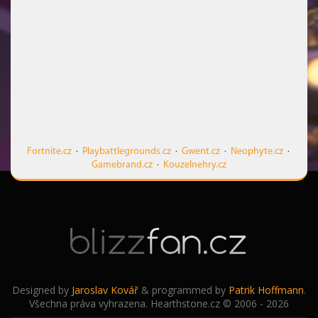
Fortnite.cz
·
Playbattlegrounds.cz
·
Gwent.cz
·
Neophyte.cz
·
Gamebrand.cz
·
Kouzelnehry.cz
Designed by
Jaroslav Kovář
& programmed by
Patrik Hoffmann
.
Všechna práva vyhrazena. Hearthstone.cz © 2006 - 2026