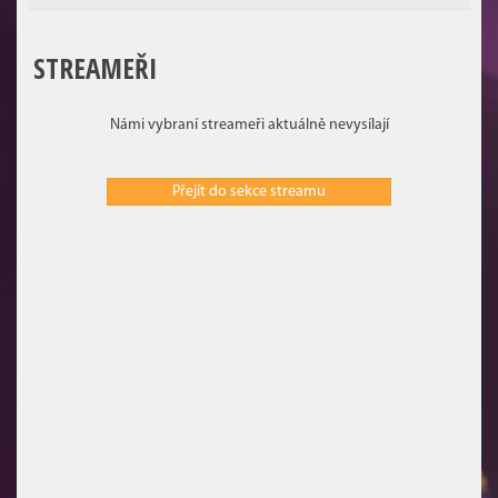
STREAMEŘI
Námi vybraní streameři aktuálně nevysílají
Přejít do sekce streamu