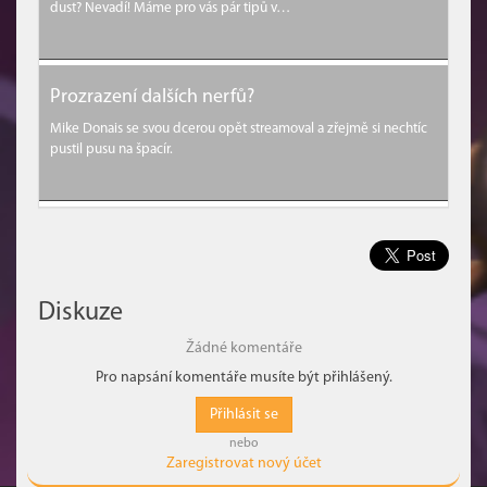
dust? Nevadí! Máme pro vás pár tipů v…
Prozrazení dalších nerfů?
Mike Donais se svou dcerou opět streamoval a zřejmě si nechtíc
pustil pusu na špacír.
Diskuze
Žádné komentáře
Pro napsání komentáře musíte být přihlášený.
Přihlásit se
nebo
Zaregistrovat nový účet