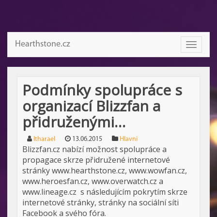
Hearthstone.cz
Toggle
navigati
Podmínky spolupráce s
organizací Blizzfan a
přidruženými…
Itharael
13.06.2015
Hlavni
Blizzfan.cz nabízí možnost spolupráce a
propagace skrze přidružené internetové
stránky www.hearthstone.cz, www.wowfan.cz,
www.heroesfan.cz, www.overwatch.cz a
www.lineage.cz s následujícím pokrytím skrze
internetové stránky, stránky na sociální síti
Facebook a svého fóra.