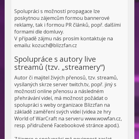
Spolupráci s možností propagace lze
poskytnou zájemcům formou bannerové
reklamy, tak i formou PR článků, popř. dalšími
formami dle domluvy.
V případě zájmu nás prosím kontaktuje na
emailu: kozuch@blizzfan.cz
Spolupráce s autory live
streamů (tzv. „streamery“)
Autor či majitel živých přenosů, tzv. streamů,
vysílaných skrze server twitch.tv, popř. jiný s
možností online přenosu a následném
přehrávání videí, má možnost požádat o
spolupráci s weby organizace Blizzfan na
základě zaměření svých videí (videa ze hry
World of WarCraft na serveru www.wowfan.cz,
resp. přidružené Facebookové stránce apod.).