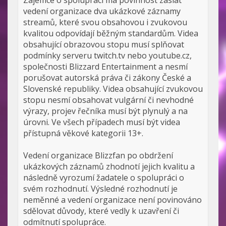
Zájemce o spolupráci má povinnost zaslat
vedení organizace dva ukázkové záznamy
streamů, které svou obsahovou i zvukovou
kvalitou odpovídají běžným standardům. Videa
obsahující obrazovou stopu musí splňovat
podmínky serveru twitch.tv nebo youtube.cz,
společnosti Blizzard Entertainment a nesmí
porušovat autorská práva či zákony České a
Slovenské republiky. Videa obsahující zvukovou
stopu nesmí obsahovat vulgární či nevhodné
výrazy, projev řečníka musí být plynulý a na
úrovni. Ve všech případech musí být videa
přístupná věkové kategorii 13+.
Vedení organizace Blizzfan po obdržení
ukázkových záznamů zhodnotí jejich kvalitu a
následně vyrozumí žadatele o spolupráci o
svém rozhodnutí. Výsledné rozhodnutí je
neměnné a vedení organizace není povinováno
sdělovat důvody, které vedly k uzavření či
odmítnutí spolupráce.