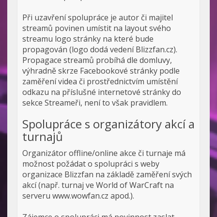
Při uzavření spolupráce je autor či majitel
streamů povinen umístit na layout svého
streamu logo stránky na které bude
propagován (logo dodá vedení Blizzfan.cz).
Propagace streamů probíhá dle domluvy,
výhradně skrze Facebookové stránky podle
zaměření videa či prostřednictvím umístění
odkazu na příslušné internetové stránky do
sekce Streameři, není to však pravidlem.
Spolupráce s organizátory akcí a
turnajů
Organizátor offline/online akce či turnaje má
možnost požádat o spolupráci s weby
organizace Blizzfan na základě zaměření svých
akcí (např. turnaj ve World of WarCraft na
serveru www.wowfan.cz apod.).