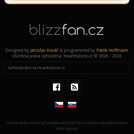
Designed by
Jaroslav Kovář
& programmed by
Patrik Hoffmann
.
Všechna práva vyhrazena. Hearthstone.cz © 2006 - 2026
Obsah webu nesmí být publikován jinde bez souhlasu vlastníka licence
nebo autora.