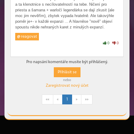
a ta klenotnice s necílovatelností na tebe. Ničení pro
priesta a šamana + warločí legendárka se dají zkusit (ale
moc jim nevěřím), zbytek vypada hratelně. Ale takovýhle
poměr je+- v každé expanzi ... A hlavněse "nově" objeví
spoustu nikde nehraných karet z minulých expanzí.
@
reagovat
0
0
Pro napsání komentáře musíte být přihlášený.
Přihlásit se
nebo
Zaregistrovat nový účet
««
«
1
»
»»