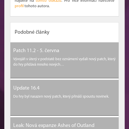
najdete na
tomto odkazu
. Pro více informací navštivte
profil
tohoto autora.
Podobné články
Patch 11.2 - 5. června
Vývojáři v úterý v podstatě bez oznámení vydali nový patch, který
do hry přidává mnoho nových…
Update 16.4
Do hry byl nasazen nový patch, který přináší spoustu novinek.
Leak: Nová expanze Ashes of Outland