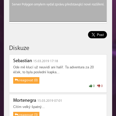
Server Polygon omylem vydal zprávu představující nové rozšíření.
Diskuze
Sebastian
15.03.2019 17:18
Ode mě klucí už neuvidí ani halíř. Ta adventura za 20
éček, to byla poslední kapka...
reagovat (0)
0
0
Mortenegra
15.03.2019 07:01
Cítím velký špatný...
reagovat (3)