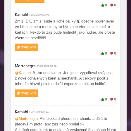
0
0
Kamahl
15.03.2019 07:40
Zmizí DK, zmizí sudé a liché balíky tj. obecně power level
ve hře klesne a mohlo by to být zase více o skillu než o
kartách. Někdo to zas bude hodnotit jako nudné, ale prostě
všem se nevděčíš ...
@
reagovat
0
0
Mortenegra
15.03.2019 08:29
@Kamahl
S tím souhlasím. Jen jsem vyjadřoval svůj pocit
z nově odhalených karet a mechanik. A celkový pocit z
toho, že hlavní pointou další expanze je nákup balíků.
@
reagovat
0
0
Kamahl
15.03.2019 08:46
@Mortenegra
: Ale blizzard přece není charita a dělá to
především proto, aby zas něco prodal :-)
A z těch osmi karet je podle mě vysloveně špatná jen Nomi