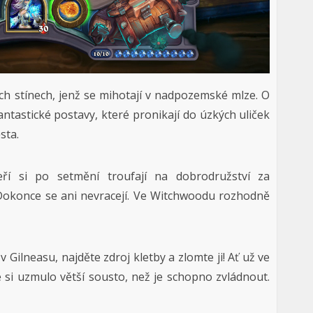
ch stínech, jenž se mihotají v nadpozemské mlze. O
ntastické postavy, které pronikají do úzkých uliček
sta.
eří si po setmění troufají na dobrodružství za
. Dokonce se ani nevracejí. Ve Witchwoodu rozhodně
 Gilneasu, najděte zdroj kletby a zlomte ji! Ať už ve
 že si uzmulo větší sousto, než je schopno zvládnout.