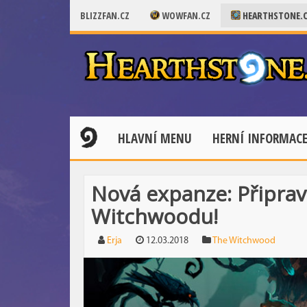
BLIZZFAN.CZ
WOWFAN.CZ
HEARTHSTONE.
HLAVNÍ MENU
HERNÍ INFORMAC
Nová expanze: Připrav
Witchwoodu!
Erja
12.03.2018
The Witchwood