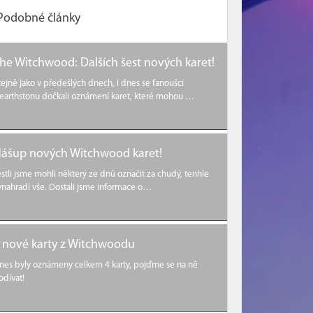
Podobné články
he Witchwood: Dalších šest nových karet!
tejně jako v předešlých dnech, i dnes se fanoušci
earthstonu dočkali oznámení karet, které mohou …
ášup nových Witchwood karet!
estli jsme mohli některý ze dnů označit za chudý, tenhle
ynahradí vše. Dostali jsme informace o…
 nové karty z Witchwoodu
nes byly oznámeny celkem 4 karty, pojďme se na ně
odívat!