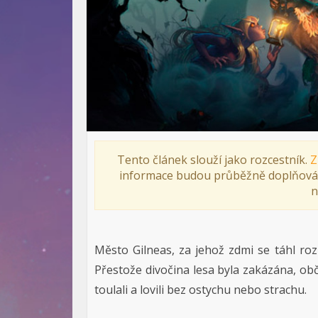
Tento článek slouží jako rozcestník.
Z
informace budou průběžně doplňová
n
Město Gilneas, za jehož zdmi se táhl rozle
Přestože divočina lesa byla zakázána, obč
toulali a lovili bez ostychu nebo strachu.