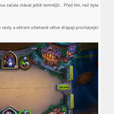
esa začala stávat ještě temnější… Před tím, než byla
 cesty a větrem ošlehané větve drápají procházející