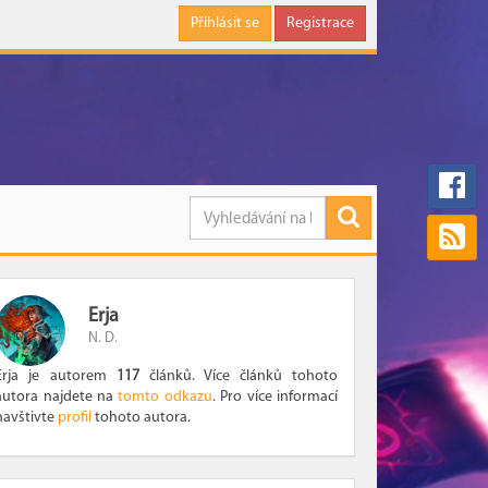
Přihlásit se
Registrace
Erja
N. D.
Erja je autorem
117
článků. Více článků tohoto
autora najdete na
tomto odkazu
. Pro více informací
navštivte
profil
tohoto autora.