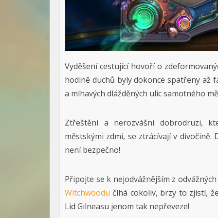
Vyděšení cestující hovoří o zdeformovaný
hodině duchů byly dokonce spatřeny až fa
a mlhavých dlážděných ulic samotného mě
Ztřeštění a nerozvášní dobrodruzi, kt
městskými zdmi, se ztrácívají v divočině
není bezpečno!
Připojte se k nejodvážnějším z odvážných v
Witchwoodu
číhá cokoliv, brzy to zjistí,
Lid Gilneasu jenom tak nepřeveze!