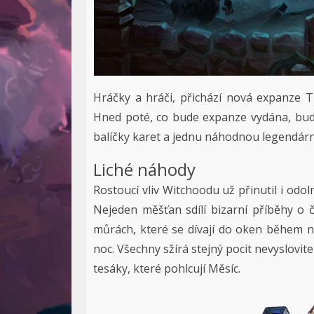
Hráčky a hráči, přichází nová expanze T
Hned poté, co bude expanze vydána, bu
balíčky karet a jednu náhodnou legendární
Liché náhody
Rostoucí vliv Witchoodu už přinutil i odoln
Nejeden měšťan sdílí bizarní příběhy o 
můrách, které se dívají do oken během no
noc. Všechny sžírá stejný pocit nevyslovit
tesáky, které pohlcují Měsíc.