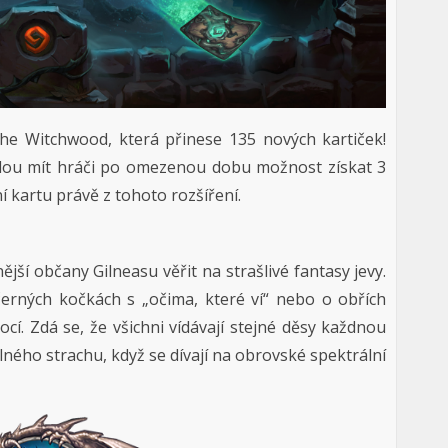
he Witchwood, která přinese 135 nových kartiček!
dou mít hráči po omezenou dobu možnost získat 3
 kartu právě z tohoto rozšíření.
ější občany Gilneasu věřit na strašlivé fantasy jevy.
černých kočkách s „očima, které ví“ nebo o obřích
cí. Zdá se, že všichni vídávají stejné děsy každnou
elného strachu, když se dívají na obrovské spektrální