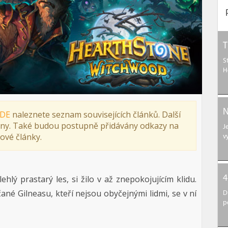
T
S
H
N
DE
naleznete seznam souvisejících článků. Další
ny. Také budou postupně přidávány odkazy na
J
ové články.
v
hlý prastarý les, si žilo v až znepokojujícím klidu.
4
ané Gilneasu, kteří nejsou obyčejnými lidmi, se v ní
D
p