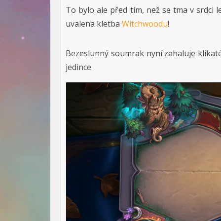
To bylo ale před tím, než se tma v srdci l
uvalena kletba
Witchwoodu
!
Bezeslunný soumrak nyní zahaluje klikaté
jedince.