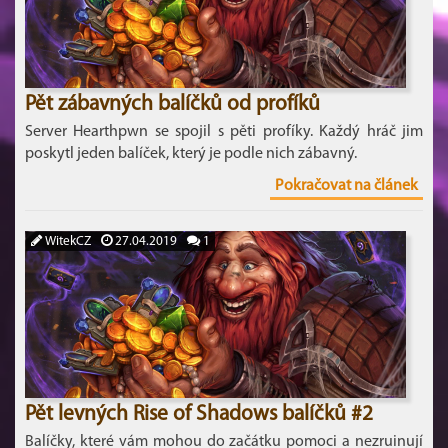
Pět zábavných balíčků od profíků
Server Hearthpwn se spojil s pěti profíky. Každý hráč jim
poskytl jeden balíček, který je podle nich zábavný.
Pokračovat na článek
WitekCZ
27.04.2019
1
Pět levných Rise of Shadows balíčků #2
Balíčky, které vám mohou do začátku pomoci a nezruinují