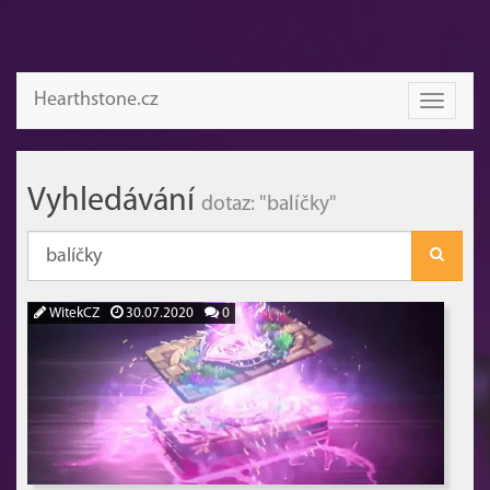
Hearthstone.cz
Toggle
navigati
Vyhledávání
dotaz: "balíčky"
WitekCZ
30.07.2020
0