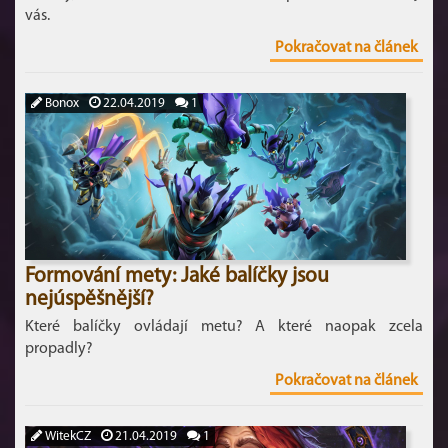
vás.
Pokračovat na článek
Bonox
22.04.2019
1
Formování mety: Jaké balíčky jsou
nejúspěšnější?
Které balíčky ovládají metu? A které naopak zcela
propadly?
Pokračovat na článek
WitekCZ
21.04.2019
1