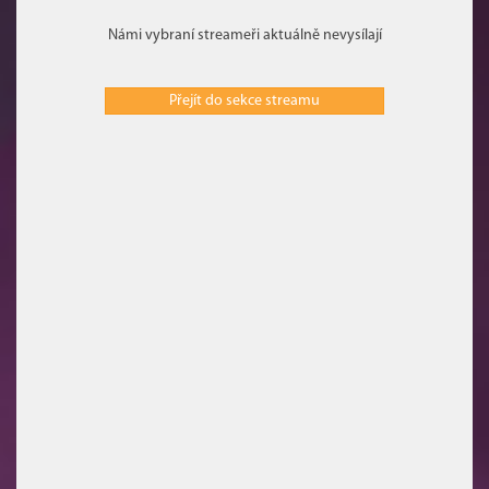
Námi vybraní streameři aktuálně nevysílají
Přejít do sekce streamu