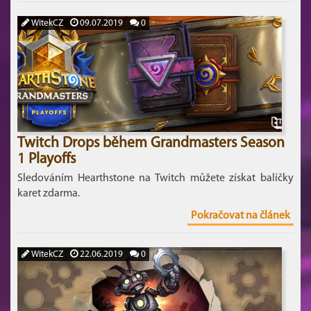
WitekCZ
09.07.2019
0
Twitch Drops během Grandmasters Season
1 Playoffs
Sledováním Hearthstone na Twitch můžete získat balíčky
karet zdarma.
Pokračovat na článek
WitekCZ
22.06.2019
0