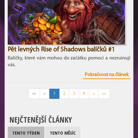
Pět levných Rise of Shadows balíčků #1
Balíčky, které vám mohou do začátku pomoci a nezruinují
vás.
Pokračovat na článek
««
«
1
2
3
4
»
»»
NEJČTENĚJŠÍ ČLÁNKY
TENTO TÝDEN
TENTO MĚSÍC