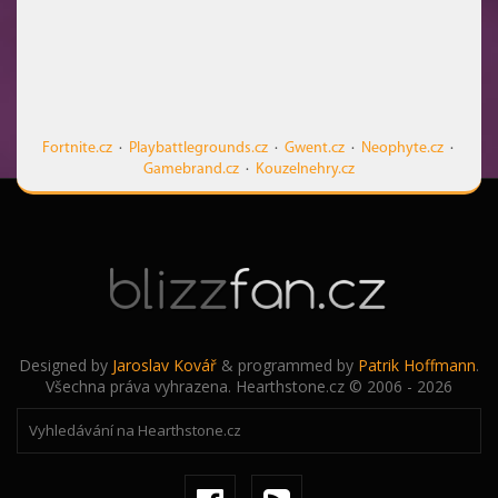
Fortnite.cz
·
Playbattlegrounds.cz
·
Gwent.cz
·
Neophyte.cz
·
Gamebrand.cz
·
Kouzelnehry.cz
Designed by
Jaroslav Kovář
& programmed by
Patrik Hoffmann
.
Všechna práva vyhrazena. Hearthstone.cz © 2006 - 2026