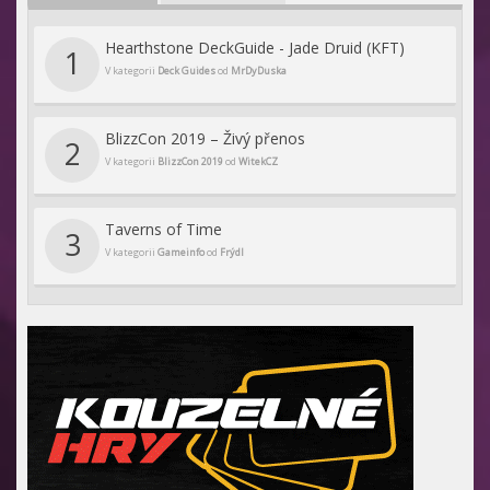
Hearthstone DeckGuide - Jade Druid (KFT)
1
V kategorii
Deck Guides
od
MrDyDuska
BlizzCon 2019 – Živý přenos
2
V kategorii
BlizzCon 2019
od
WitekCZ
Taverns of Time
3
V kategorii
Gameinfo
od
Frýdl