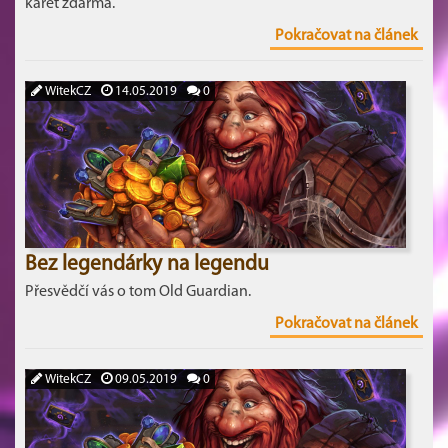
karet zdarma.
Pokračovat na článek
WitekCZ
14.05.2019
0
Bez legendárky na legendu
Přesvědčí vás o tom Old Guardian.
Pokračovat na článek
WitekCZ
09.05.2019
0