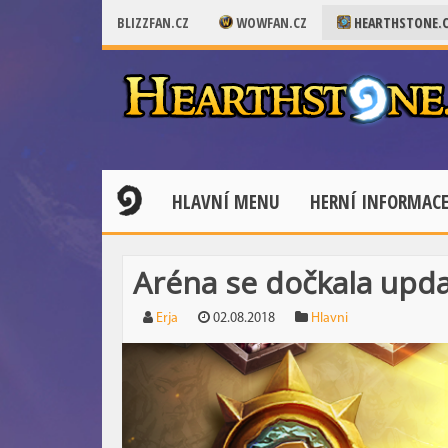
BLIZZFAN.CZ
WOWFAN.CZ
HEARTHSTONE.
HLAVNÍ MENU
HERNÍ INFORMAC
Aréna se dočkala upd
Erja
02.08.2018
Hlavni