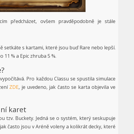
ím předcházet, ovšem pravděpodobně je stále
ně setkáte s kartami, které jsou buď Rare nebo lepší.
o 11 % a Epic zhruba 5 %.
e?
ě vypočítává. Pro každou Classu se spustila simulace
ezení
ZDE
, je uvedeno, jak často se karta objevila ve
ní karet
ou tzv. Buckety. Jedná se o systém, který seskupuje
o, jak často jsou v Aréně voleny a kolikrát decky, které