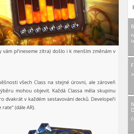
R
P
ř
ily vám přineseme zítra) došlo i k menším změnám v
F
J
pěšnosti všech Class na stejné úrovni, ale zároveň
 výběru mohou objevit. Každá Classa měla skupinu
ro dvakrát v každém sestavování decků. Developeři
N
rate“ (dále AR).
D
Č