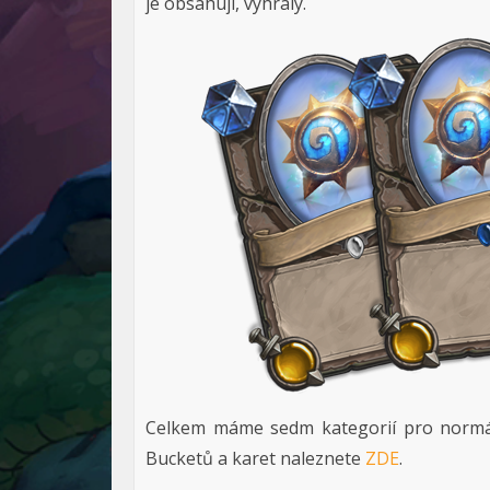
je obsahují, vyhrály.
Celkem máme sedm kategorií pro normální
Bucketů a karet naleznete
ZDE
.