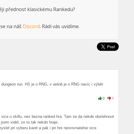
ěji přednost klasickému Rankedu?
 se na náš
Discord
. Rádi vás uvidíme.
n dungeon run. HS je o RNG, v aréně je o RNG navíc i výběr
0
1
 vice o skillu, nez bezna ranked hra. Tam se da nekde obslehnout
 jsem videl, ze to tak nekdo hraje.
slet pri vyberu karet a pak i pri hre nesrovnatelne vice.