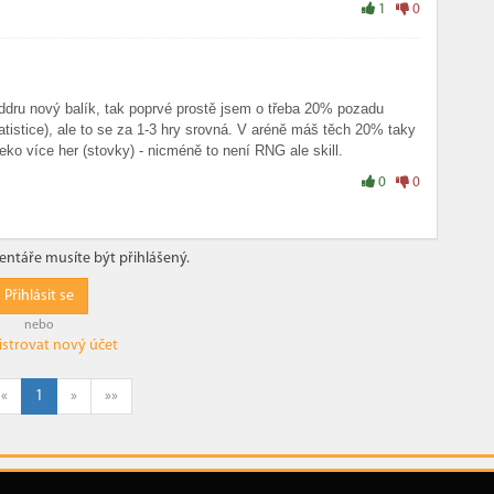
1
0
dru nový balík, tak poprvé prostě jsem o třeba 20% pozadu
atistice), ale to se za 1-3 hry srovná. V aréně máš těch 20% taky
eko více her (stovky) - nicméně to není RNG ale skill.
0
0
ntáře musíte být přihlášený.
Přihlásit se
nebo
istrovat nový účet
«
1
»
»»