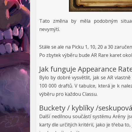
Tato změna by měla podobným situac
nevymýtí.
Stále se ale na Picku 1, 10, 20 a 30 zaruče
Po zbytek výběru bude AR Rare karet okol
Jak funguje Appearance Rat
Bylo by dobré vysvětlit, jak se AR vlastn
100 000 draftů. V tabulce, která je k nal
výběru pro každou Classu.
Buckety / kyblíky /seskupová
Další nedílnou součástí systému Arény js
karty dle určitých kritérií, jako je třeba t