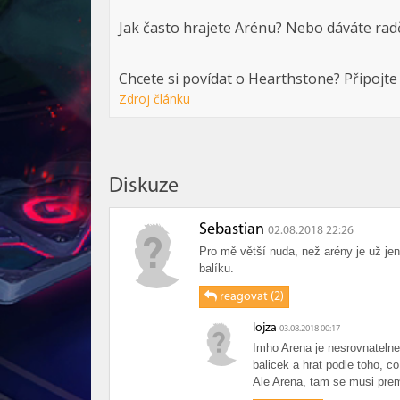
Jak často hrajete Arénu? Nebo dáváte rad
Chcete si povídat o Hearthstone? Připojte
Zdroj článku
Diskuze
Sebastian
02.08.2018 22:26
Pro mě větší nuda, než arény je už je
balíku.
reagovat (2)
lojza
03.08.2018 00:17
Imho Arena je nesrovnatelne
balicek a hrat podle toho, co
Ale Arena, tam se musi premy