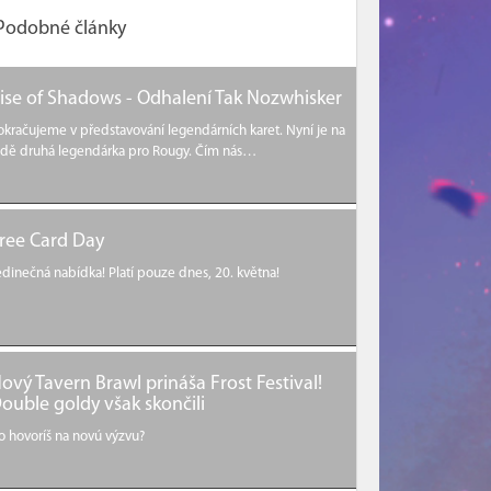
Podobné články
ise of Shadows - Odhalení Tak Nozwhisker
okračujeme v představování legendárních karet. Nyní je na
adě druhá legendárka pro Rougy. Čím nás…
ree Card Day
edinečná nabídka! Platí pouze dnes, 20. května!
ový Tavern Brawl prináša Frost Festival!
ouble goldy však skončili
o hovoríš na novú výzvu?