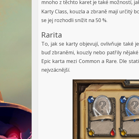
mnoho z těchto karet je také možností, jak
Karty Class, kouzla a zbraně mají určitý b
se jej rozhodli snížit na 50 %.
Rarita
To, jak se karty objevují, ovlivňuje také j
buď zbraněmi, kouzly nebo patřily nějaké 
Epic karta mezi Common a Rare. Dle statis
nejvzácnější.