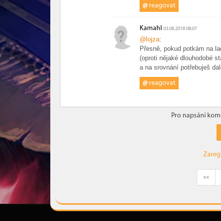
@
reagovat
Kamahl
03.08.2018 08:07
@lojza
:
Přesně, pokud potkám na lad
(oproti nějaké dlouhodobé st
a na srovnání potřebuješ dal
@
reagovat
Pro napsání kome
Zareg
««