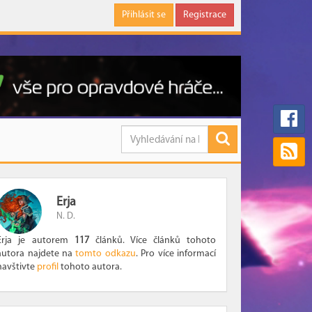
Přihlásit se
Registrace
Erja
N. D.
Erja je autorem
117
článků. Více článků tohoto
autora najdete na
tomto odkazu
. Pro více informací
navštivte
profil
tohoto autora.