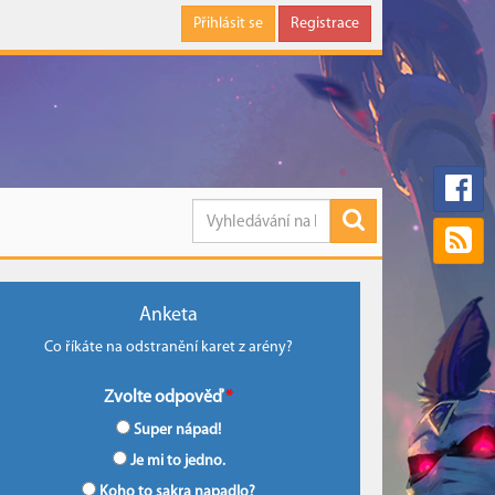
Přihlásit se
Registrace
Anketa
Co říkáte na odstranění karet z arény?
Zvolte odpověď
Super nápad!
Je mi to jedno.
Koho to sakra napadlo?