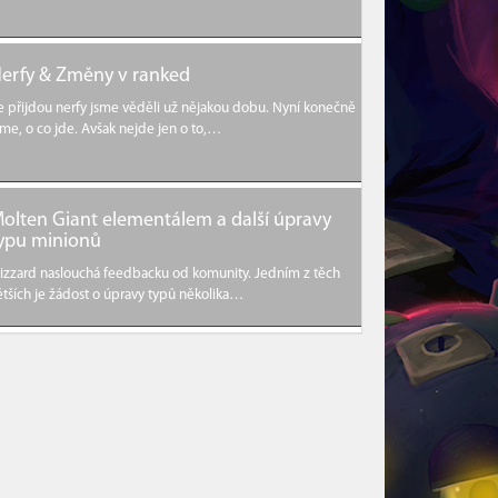
erfy & Změny v ranked
e přijdou nerfy jsme věděli už nějakou dobu. Nyní konečně
íme, o co jde. Avšak nejde jen o to,…
olten Giant elementálem a další úpravy
ypu minionů
lizzard naslouchá feedbacku od komunity. Jedním z těch
ětších je žádost o úpravy typů několika…