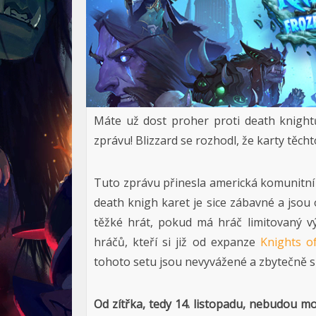
Máte už dost proher proti death knig
zprávu! Blizzard se rozhodl, že karty těcht
Tuto zprávu přinesla americká komunitní 
death knigh karet je sice zábavné a jsou
těžké hrát, pokud má hráč limitovaný vý
hráčů, kteří si již od expanze
Knights o
tohoto setu jsou nevyvážené a zbytečně si
Od zítřka, tedy 14. listopadu, nebudou mo