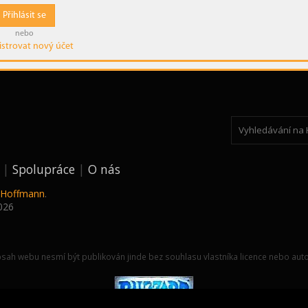
Přihlásit se
nebo
istrovat nový účet
Spolupráce
O nás
k Hoffmann
.
026
sah webu nesmí být publikován jinde bez souhlasu vlastníka licence nebo auto