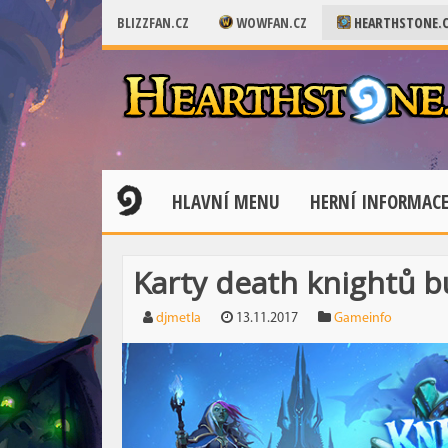
BLIZZFAN.CZ
WOWFAN.CZ
HEARTHSTONE.
HLAVNÍ MENU
HERNÍ INFORMAC
Karty death knightů 
djmetla
13.11.2017
Gameinfo