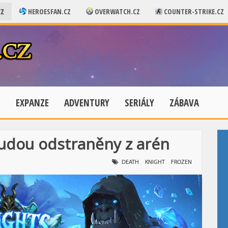
CZ
HEROESFAN.CZ
OVERWATCH.CZ
COUNTER-STRIKE.CZ
E
EXPANZE
ADVENTURY
SERIÁLY
ZÁBAVA
budou odstraněny z arén
DEATH
KNIGHT
FROZEN