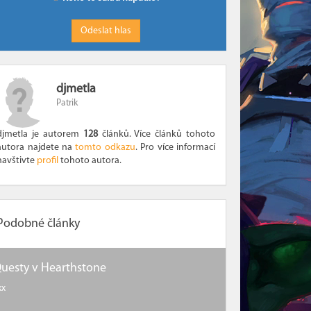
djmetla
Patrik
djmetla je autorem
128
článků. Více článků tohoto
autora najdete na
tomto odkazu
. Pro více informací
navštivte
profil
tohoto autora.
Podobné články
uesty v Hearthstone
xx