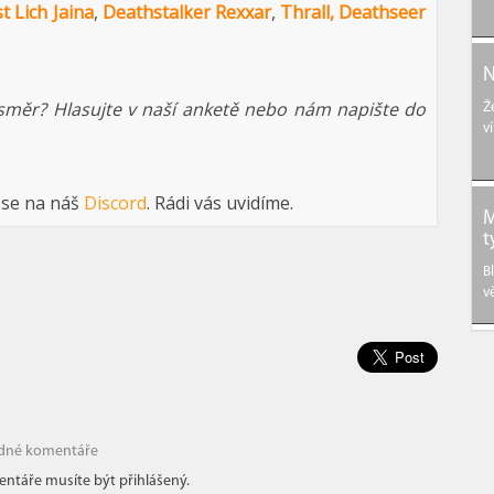
t Lich Jaina
,
Deathstalker Rexxar
,
Thrall, Deathseer
N
 směr? Hlasujte v naší anketě nebo nám napište do
Ž
v
 se na náš
Discord
. Rádi vás uvidíme.
M
t
B
v
dné komentáře
ntáře musíte být přihlášený.