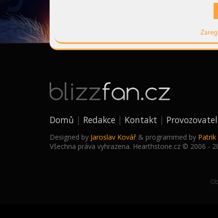
Zareg
Domů
Redakce
Kontakt
Provozovatel
Designed by
Jaroslav Kovář
& programmed by
Patri
Všechna práva vyhrazena. Hearthstone.cz © 2006 - 2
Ob