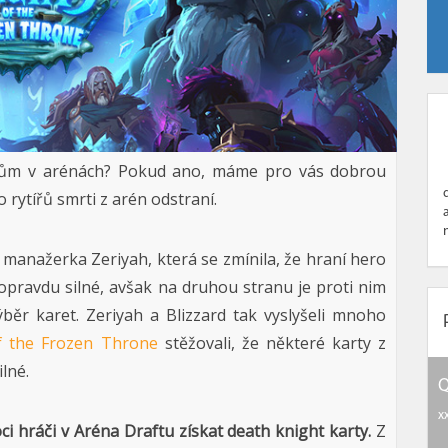
htům v arénách? Pokud ano, máme pro vás dobrou
o rytířů smrti z arén odstraní.
manažerka Zeriyah, která se zmínila, že hraní hero
 opravdu silné, avšak na druhou stranu je proti nim
běr karet. Zeriyah a Blizzard tak vyslyšeli mnoho
f the Frozen Throne
stěžovali, že některé karty z
lné.
Q
x
ci hráči v Aréna Draftu získat death knight karty.
Z