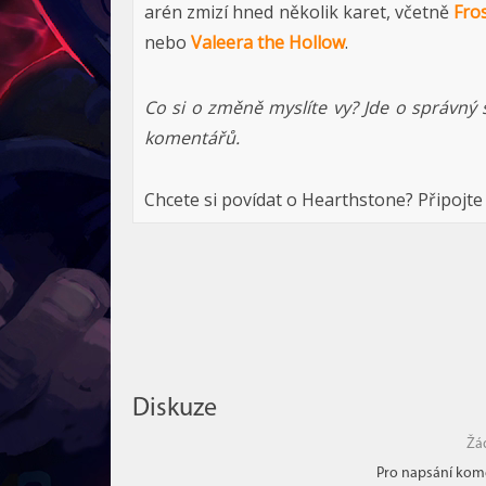
arén zmizí hned několik karet, včetně
Fros
nebo
Valeera the Hollow
.
Co si o změně myslíte vy? Jde o správný
komentářů.
Chcete si povídat o Hearthstone? Připojte
Diskuze
Žá
Pro napsání kome