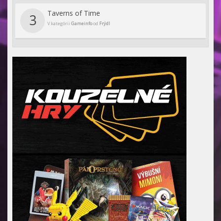
Taverns of Time
3
V kategórii
Gameinfo
od
Frýdl