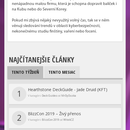
nenápadnou malou firmu, která je schopna dopravit balíček i
na Kubu nebo do Severní Korey.
Pokud mi zbývá nějaký nevyužitý volný čas, tak se v něm
věnuji sledování trendů v oblasti kyberbezpečnosti,
nekonečnému studiu finštiny, vaření nebo focení.
NAJČÍTANEJŠIE ČLÁNKY
TENTO TÝŽDEŇ
TENTO MESIAC
Hearthstone DeckGuide - Jade Druid (KFT)
1
V kategórii
Deck Guides
od
MrDyDuska
BlizzCon 2019 – Živý přenos
2
V kategórii
BlizzCon 2019
od
WitekCZ