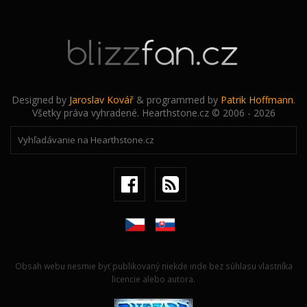
Designed by
Jaroslav Kovář
& programmed by
Patrik Hoffmann
.
Všetky práva vyhradené. Hearthstone.cz © 2006 - 2026
Obsah webu nesmie byť publikovaný niekde inde bez súhlasu vlastníka
licencie alebo autora.