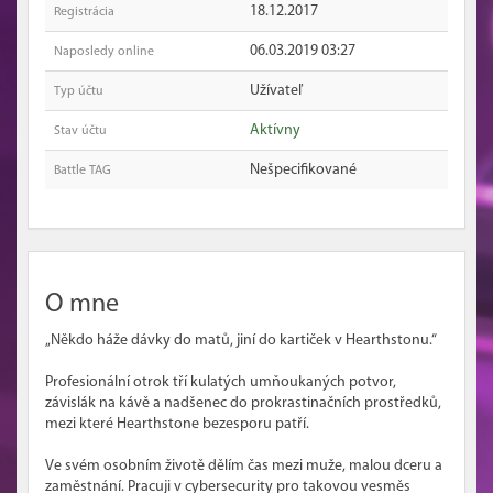
18.12.2017
Registrácia
06.03.2019 03:27
Naposledy online
Užívateľ
Typ účtu
Aktívny
Stav účtu
Nešpecifikované
Battle TAG
O mne
„Někdo háže dávky do matů, jiní do kartiček v Hearthstonu.“
Profesionální otrok tří kulatých umňoukaných potvor,
závislák na kávě a nadšenec do prokrastinačních prostředků,
mezi které Hearthstone bezesporu patří.
Ve svém osobním životě dělím čas mezi muže, malou dceru a
zaměstnání. Pracuji v cybersecurity pro takovou vesměs