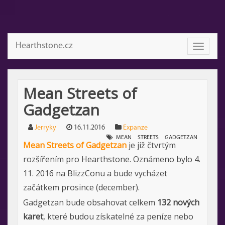
Hearthstone.cz
Toggle
navigati
Mean Streets of
Gadgetzan
Jerryky
16.11.2016
Expanze
MEAN
STREETS
GADGETZAN
Mean Streets of Gadgetzan
je již čtvrtým
rozšířením pro Hearthstone. Oznámeno bylo 4.
11. 2016 na BlizzConu a bude vycházet
začátkem prosince (december).
Gadgetzan bude obsahovat celkem
132 nových
karet
, které budou získatelné za peníze nebo