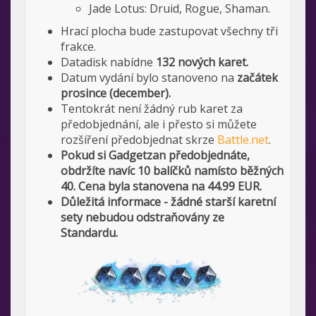
Jade Lotus: Druid, Rogue, Shaman.
Hrací plocha bude zastupovat všechny tři
frakce.
Datadisk nabídne
132 nových karet.
Datum vydání bylo stanoveno na
začátek
prosince (december).
Tentokrát není žádný rub karet za
předobjednání, ale i přesto si můžete
rozšíření předobjednat skrze
Battle.net
.
Pokud si Gadgetzan předobjednáte,
obdržíte navíc 10 balíčků namísto běžných
40. Cena byla stanovena na 44.99 EUR.
Důležitá informace - žádné starší karetní
sety nebudou odstraňovány ze
Standardu.